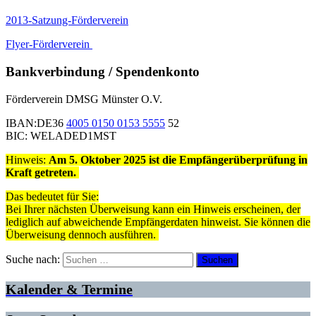
2013-Satzung-Förderverein
Flyer-Förderverein
Bankverbindung / Spendenkonto
Förderverein DMSG Münster O.V.
IBAN:DE36
4005 0150 0153 5555
52
BIC: WELADED1MST
Hinweis:
Am 5. Oktober 2025 ist die Empfängerüberprüfung in
Kraft getreten.
Das bedeutet für Sie:
Bei Ihrer nächsten Überweisung kann ein Hinweis erscheinen, der
lediglich auf abweichende Empfängerdaten hinweist. Sie können die
Überweisung dennoch ausführen.
Suche nach:
Kalender & Termine