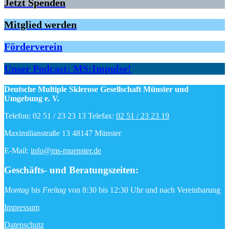
Jetzt Spenden
Mitglied werden
Förderverein
Unser Podcast: MS:Impulse!
Deutsche Multiple Sklerose Gesellschaft Münster und
Umgebung e. V.
Telefon: 02 51 / 23 23 13 Telefax:
02 51 / 23 23 19
Maximilianstraße 13 48147 Münster
E-Mail:
info@ms-muenster.de
Geschäfts- und Beratungszeiten
:
Montag
bis
Freitag
von 8:30 bis 12:30 Uhr und nach Vereinbarung
Impressum
Datenschutz