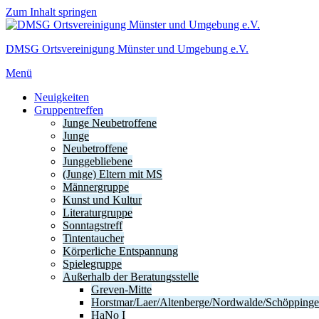
Zum Inhalt springen
DMSG Ortsvereinigung Münster und Umgebung e.V.
Menü
Neuigkeiten
Gruppentreffen
Junge Neubetroffene
Junge
Neubetroffene
Junggebliebene
(Junge) Eltern mit MS
Männergruppe
Kunst und Kultur
Literaturgruppe
Sonntagstreff
Tintentaucher
Körperliche Entspannung
Spielegruppe
Außerhalb der Beratungsstelle
Greven-Mitte
Horstmar/Laer/Altenberge/Nordwalde/Schöpping
HaNo I