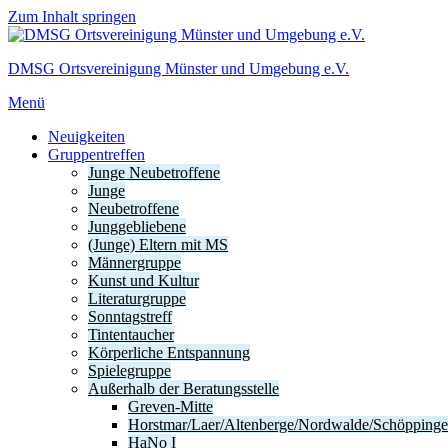
Zum Inhalt springen
DMSG Ortsvereinigung Münster und Umgebung e.V.
Menü
Neuigkeiten
Gruppentreffen
Junge Neubetroffene
Junge
Neubetroffene
Junggebliebene
(Junge) Eltern mit MS
Männergruppe
Kunst und Kultur
Literaturgruppe
Sonntagstreff
Tintentaucher
Körperliche Entspannung
Spielegruppe
Außerhalb der Beratungsstelle
Greven-Mitte
Horstmar/Laer/Altenberge/Nordwalde/Schöpping
HaNo I