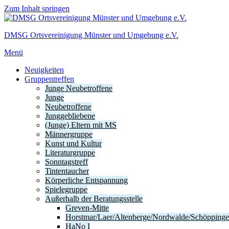
Zum Inhalt springen
DMSG Ortsvereinigung Münster und Umgebung e.V.
Menü
Neuigkeiten
Gruppentreffen
Junge Neubetroffene
Junge
Neubetroffene
Junggebliebene
(Junge) Eltern mit MS
Männergruppe
Kunst und Kultur
Literaturgruppe
Sonntagstreff
Tintentaucher
Körperliche Entspannung
Spielegruppe
Außerhalb der Beratungsstelle
Greven-Mitte
Horstmar/Laer/Altenberge/Nordwalde/Schöpping
HaNo I