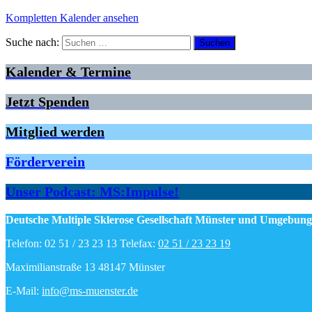
Kompletten Kalender ansehen
Suche nach:
Kalender & Termine
Jetzt Spenden
Mitglied werden
Förderverein
Unser Podcast: MS:Impulse!
Deutsche Multiple Sklerose Gesellschaft Münster und Umgebung 
Telefon: 02 51 / 23 23 13 Telefax:
02 51 / 23 23 19
Maximilianstraße 13 48147 Münster
E-Mail:
info@ms-muenster.de