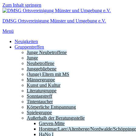
Zum Inhalt springen
DMSG Ortsvereinigung Münster und Umgebung e.V.
Menü
Neuigkeiten
Gruppentreffen
Junge Neubetroffene
Junge
Neubetroffene
Junggebliebene
(Junge) Eltern mit MS
Männergruppe
Kunst und Kultur
Literaturgruppe
Sonntagstreff
Tintentaucher
Körperliche Entspannung
Spielegruppe
Außerhalb der Beratungsstelle
Greven-Mitte
Horstmar/Laer/Altenberge/Nordwalde/Schöpping
HaNo I