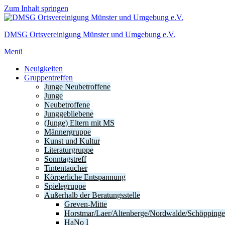
Zum Inhalt springen
DMSG Ortsvereinigung Münster und Umgebung e.V.
Menü
Neuigkeiten
Gruppentreffen
Junge Neubetroffene
Junge
Neubetroffene
Junggebliebene
(Junge) Eltern mit MS
Männergruppe
Kunst und Kultur
Literaturgruppe
Sonntagstreff
Tintentaucher
Körperliche Entspannung
Spielegruppe
Außerhalb der Beratungsstelle
Greven-Mitte
Horstmar/Laer/Altenberge/Nordwalde/Schöpping
HaNo I