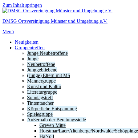
Zum Inhalt springen
DMSG Ortsvereinigung Münster und Umgebung e.V.
Menü
Neuigkeiten
Gruppentreffen
Junge Neubetroffene
Junge
Neubetroffene
Junggebliebene
(Junge) Eltern mit MS
Männergruppe
Kunst und Kultur
Literaturgruppe
Sonntagstreff
Tintentaucher
Körperliche Entspannung
Spielegruppe
Außerhalb der Beratungsstelle
Greven-Mitte
Horstmar/Laer/Altenberge/Nordwalde/Schöpping
HaNo I