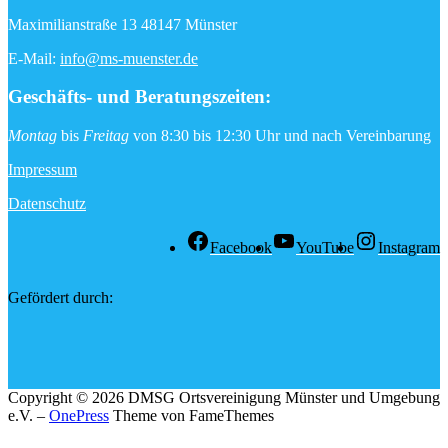
Maximilianstraße 13 48147 Münster
E-Mail:
info@ms-muenster.de
Geschäfts- und Beratungszeiten
:
Montag
bis
Freitag
von 8:30 bis 12:30 Uhr und nach Vereinbarung
Impressum
Datenschutz
Facebook
YouTube
Instagram
Gefördert durch:
Copyright © 2026 DMSG Ortsvereinigung Münster und Umgebung
e.V.
–
OnePress
Theme von FameThemes