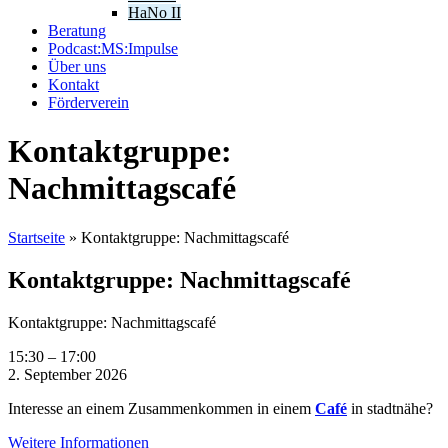
HaNo II
Beratung
Podcast:MS:Impulse
Über uns
Kontakt
Förderverein
Kontaktgruppe:
Nachmittagscafé
Startseite
»
Kontaktgruppe: Nachmittagscafé
Kontaktgruppe: Nachmittagscafé
Kontaktgruppe: Nachmittagscafé
15:30
–
17:00
2. September 2026
Interesse an einem Zusammenkommen in einem
Café
in stadtnähe?
Weitere Informationen