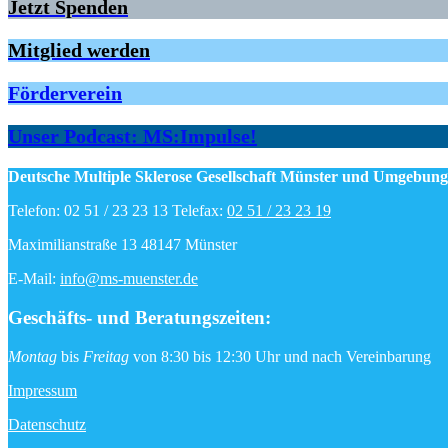
Jetzt Spenden
Mitglied werden
Förderverein
Unser Podcast: MS:Impulse!
Deutsche Multiple Sklerose Gesellschaft Münster und Umgebung 
Telefon: 02 51 / 23 23 13 Telefax:
02 51 / 23 23 19
Maximilianstraße 13 48147 Münster
E-Mail:
info@ms-muenster.de
Geschäfts- und Beratungszeiten
:
Montag
bis
Freitag
von 8:30 bis 12:30 Uhr und nach Vereinbarung
Impressum
Datenschutz