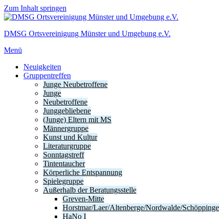
Zum Inhalt springen
DMSG Ortsvereinigung Münster und Umgebung e.V.
Menü
Neuigkeiten
Gruppentreffen
Junge Neubetroffene
Junge
Neubetroffene
Junggebliebene
(Junge) Eltern mit MS
Männergruppe
Kunst und Kultur
Literaturgruppe
Sonntagstreff
Tintentaucher
Körperliche Entspannung
Spielegruppe
Außerhalb der Beratungsstelle
Greven-Mitte
Horstmar/Laer/Altenberge/Nordwalde/Schöpping
HaNo I