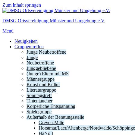
Zum Inhalt springen
DMSG Ortsvereinigung Münster und Umgebung e.V.
Menü
Neuigkeiten
Gruppentreffen
Junge Neubetroffene
Junge
Neubetroffene
Junggebliebene
(Junge) Eltern mit MS
Männergruppe
Kunst und Kultur
Literaturgruppe
Sonntagstreff
Tintentaucher
Körperliche Entspannung
Spielegruppe
Außerhalb der Beratungsstelle
Greven-Mitte
Horstmar/Laer/Altenberge/Nordwalde/Schöpping
HaNo I