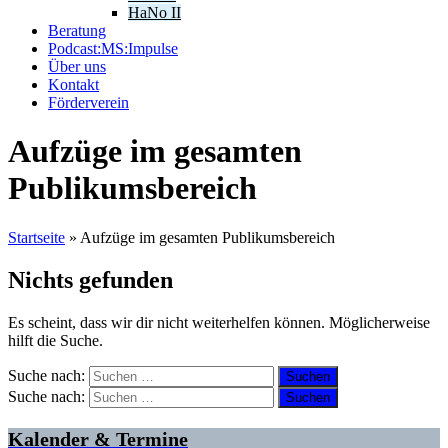
HaNo II
Beratung
Podcast:MS:Impulse
Über uns
Kontakt
Förderverein
Aufzüge im gesamten
Publikumsbereich
Startseite
»
Aufzüge im gesamten Publikumsbereich
Nichts gefunden
Es scheint, dass wir dir nicht weiterhelfen können. Möglicherweise
hilft die Suche.
Suche nach:
Suche nach:
Kalender & Termine