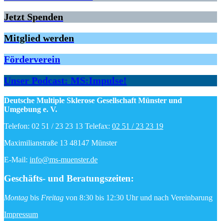
Jetzt Spenden
Mitglied werden
Förderverein
Unser Podcast: MS:Impulse!
Deutsche Multiple Sklerose Gesellschaft Münster und
Umgebung e. V.
Telefon: 02 51 / 23 23 13 Telefax:
02 51 / 23 23 19
Maximilianstraße 13 48147 Münster
E-Mail:
info@ms-muenster.de
Geschäfts- und Beratungszeiten
:
Montag
bis
Freitag
von 8:30 bis 12:30 Uhr und nach Vereinbarung
Impressum