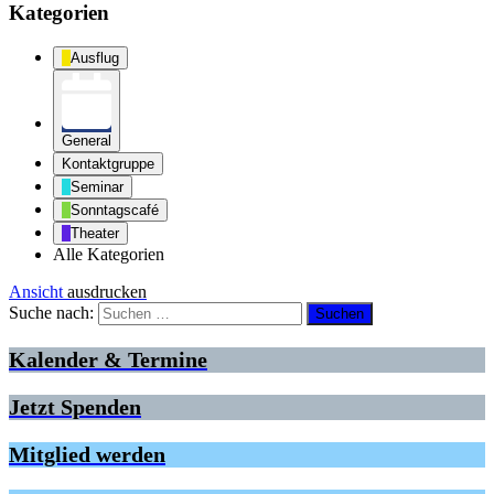
Kategorien
Ausflug
General
Kontaktgruppe
Seminar
Sonntagscafé
Theater
Alle Kategorien
Ansicht
ausdrucken
Suche nach:
Kalender & Termine
Jetzt Spenden
Mitglied werden