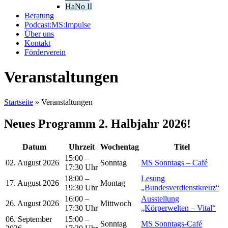
HaNo II
Beratung
Podcast:MS:Impulse
Über uns
Kontakt
Förderverein
Veranstaltungen
Startseite
»
Veranstaltungen
Neues Programm 2. Halbjahr 2026!
Datum
Uhrzeit
Wochentag
Titel
15:00 –
02. August 2026
Sonntag
MS Sonntags – Café
17:30 Uhr
18:00 –
Lesung
17. August 2026
Montag
19:30 Uhr
„Bundesverdienstkreuz“
16:00 –
Ausstellung
26. August 2026
Mittwoch
17:30 Uhr
„Körperwelten – Vital“
06. September
15:00 –
Sonntag
MS Sonntags-Café