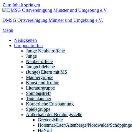
Zum Inhalt springen
DMSG Ortsvereinigung Münster und Umgebung e.V.
Menü
Neuigkeiten
Gruppentreffen
Junge Neubetroffene
Junge
Neubetroffene
Junggebliebene
(Junge) Eltern mit MS
Männergruppe
Kunst und Kultur
Literaturgruppe
Sonntagstreff
Tintentaucher
Körperliche Entspannung
Spielegruppe
Außerhalb der Beratungsstelle
Greven-Mitte
Horstmar/Laer/Altenberge/Nordwalde/Schöpping
HaNo I