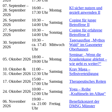
2026
17:30 Uhr
07. September –
16:00 –
KI sicher nutzen und
28. September
Montag
17:30 Uhr
gezielt anwenden II
2026
26. September
10:30 –
Coping für junge
Samstag
2026
14:00 Uhr
Betroffene II
27. September
10:30 –
Coping für erfahrene
Sonntag
2026
14:00 Uhr
Betroffene II
10:30 –
Tagesausflug „Mythos
30. September
ca. 17:45
Mittwoch
Wald“ im Gasometer
2026
Uhr
Oberhausen
Seminar: „Wenn die
18:00 –
05. Oktober 2026
Montag
Krankenkasse ablehnt –
19:00 Uhr
wie geht es weiter?“
10. Oktober &
11:00 –
Krav Maga –
Samstag
31. Oktober 2026
12:30 Uhr
Selbstverteidigung
15:00 –
17. Oktober 2026
Samstag
Therapeutisches Reiten
17:00 Uhr
10:00 –
Yoga – Reihe
24. Oktober 2026
Samstag
12:00 Uhr
„Kraftinseln im Alltag“
19:00 –
06. November
Benefizkonzert der
ca. 21:00
Freitag
2026
DMSG Münster
Uhr