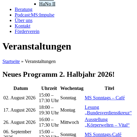
HaNo II
Beratung
Podcast:MS:Impulse
Über uns
Kontakt
Förderverein
Veranstaltungen
Startseite
»
Veranstaltungen
Neues Programm 2. Halbjahr 2026!
Datum
Uhrzeit
Wochentag
Titel
15:00 –
02. August 2026
Sonntag
MS Sonntags – Café
17:30 Uhr
18:00 –
Lesung
17. August 2026
Montag
19:30 Uhr
„Bundesverdienstkreuz“
16:00 –
Ausstellung
26. August 2026
Mittwoch
17:30 Uhr
„Körperwelten – Vital“
06. September
15:00 –
Sonntag
MS Sonntags-Café