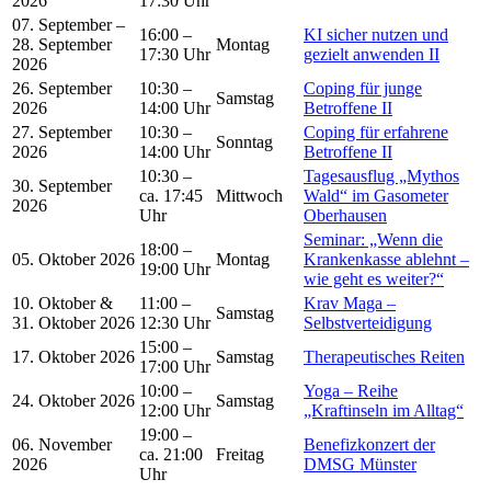
2026
17:30 Uhr
07. September –
16:00 –
KI sicher nutzen und
28. September
Montag
17:30 Uhr
gezielt anwenden II
2026
26. September
10:30 –
Coping für junge
Samstag
2026
14:00 Uhr
Betroffene II
27. September
10:30 –
Coping für erfahrene
Sonntag
2026
14:00 Uhr
Betroffene II
10:30 –
Tagesausflug „Mythos
30. September
ca. 17:45
Mittwoch
Wald“ im Gasometer
2026
Uhr
Oberhausen
Seminar: „Wenn die
18:00 –
05. Oktober 2026
Montag
Krankenkasse ablehnt –
19:00 Uhr
wie geht es weiter?“
10. Oktober &
11:00 –
Krav Maga –
Samstag
31. Oktober 2026
12:30 Uhr
Selbstverteidigung
15:00 –
17. Oktober 2026
Samstag
Therapeutisches Reiten
17:00 Uhr
10:00 –
Yoga – Reihe
24. Oktober 2026
Samstag
12:00 Uhr
„Kraftinseln im Alltag“
19:00 –
06. November
Benefizkonzert der
ca. 21:00
Freitag
2026
DMSG Münster
Uhr