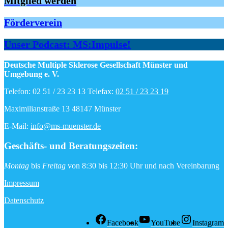
Mitglied werden
Förderverein
Unser Podcast: MS:Impulse!
Deutsche Multiple Sklerose Gesellschaft Münster und
Umgebung e. V.
Telefon: 02 51 / 23 23 13 Telefax:
02 51 / 23 23 19
Maximilianstraße 13 48147 Münster
E-Mail:
info@ms-muenster.de
Geschäfts- und Beratungszeiten
:
Montag
bis
Freitag
von 8:30 bis 12:30 Uhr und nach Vereinbarung
Impressum
Datenschutz
Facebook
YouTube
Instagram