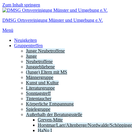
Zum Inhalt springen
DMSG Ortsvereinigung Münster und Umgebung e.V.
Menü
Neuigkeiten
Gruppentreffen
Junge Neubetroffene
Junge
Neubetroffene
Junggebliebene
(Junge) Eltern mit MS
Männergruppe
Kunst und Kultur
Literaturgruppe
Sonntagstreff
Tintentaucher
Körperliche Entspannung
Spielegruppe
Außerhalb der Beratungsstelle
Greven-Mitte
Horstmar/Laer/Altenberge/Nordwalde/Schöpping
HaNo I