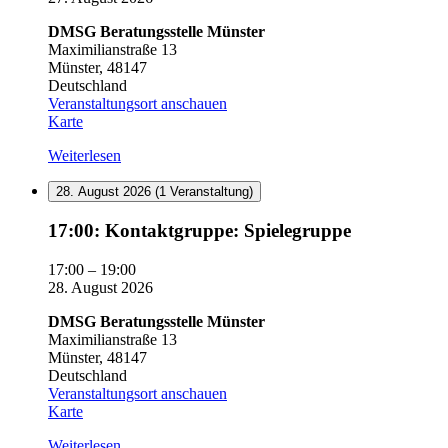
DMSG Beratungsstelle Münster
Maximilianstraße 13
Münster
,
48147
Deutschland
Veranstaltungsort anschauen
DMSG
Karte
Beratungsstelle
Weiterlesen
Münster
28. August 2026
(1 Veranstaltung)
17:00:
17:00: Kontaktgruppe: Spielegruppe
Kontaktgruppe:
Spielegruppe
17:00
–
19:00
28. August 2026
DMSG Beratungsstelle Münster
Maximilianstraße 13
Münster
,
48147
Deutschland
Veranstaltungsort anschauen
DMSG
Karte
Beratungsstelle
Weiterlesen
Münster