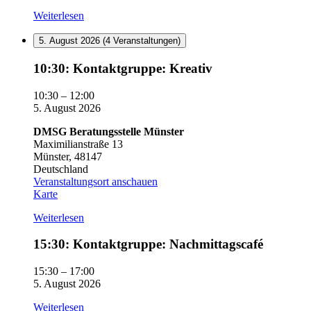
Beratungsstelle
Weiterlesen
Münster
5. August 2026
(4 Veranstaltungen)
10:30:
10:30: Kontaktgruppe: Kreativ
Kontaktgruppe:
Kreativ
10:30
–
12:00
5. August 2026
DMSG Beratungsstelle Münster
Maximilianstraße 13
Münster
,
48147
Deutschland
Veranstaltungsort anschauen
DMSG
Karte
Beratungsstelle
Weiterlesen
Münster
15:30:
15:30: Kontaktgruppe: Nachmittagscafé
Kontaktgruppe:
Nachmittagscafé
15:30
–
17:00
5. August 2026
Weiterlesen