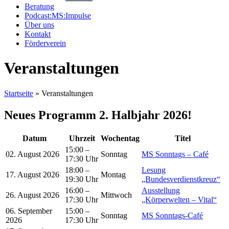
Beratung
Podcast:MS:Impulse
Über uns
Kontakt
Förderverein
Veranstaltungen
Startseite
»
Veranstaltungen
Neues Programm 2. Halbjahr 2026!
Datum
Uhrzeit
Wochentag
Titel
15:00 –
02. August 2026
Sonntag
MS Sonntags – Café
17:30 Uhr
18:00 –
Lesung
17. August 2026
Montag
19:30 Uhr
„Bundesverdienstkreuz“
16:00 –
Ausstellung
26. August 2026
Mittwoch
17:30 Uhr
„Körperwelten – Vital“
06. September
15:00 –
Sonntag
MS Sonntags-Café
2026
17:30 Uhr