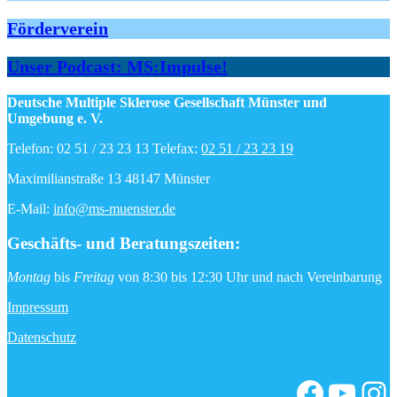
Förderverein
Unser Podcast: MS:Impulse!
Deutsche Multiple Sklerose Gesellschaft Münster und
Umgebung e. V.
Telefon: 02 51 / 23 23 13 Telefax:
02 51 / 23 23 19
Maximilianstraße 13 48147 Münster
E-Mail:
info@ms-muenster.de
Geschäfts- und Beratungszeiten
:
Montag
bis
Freitag
von 8:30 bis 12:30 Uhr und nach Vereinbarung
Impressum
Datenschutz
Facebo
YouT
In