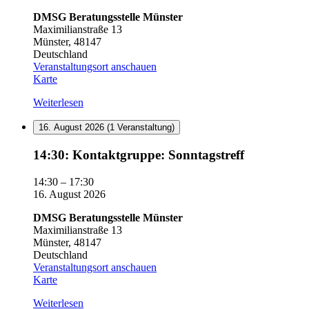
DMSG Beratungsstelle Münster
Maximilianstraße 13
Münster
,
48147
Deutschland
Veranstaltungsort anschauen
DMSG
Karte
Beratungsstelle
Weiterlesen
Münster
16. August 2026
(1 Veranstaltung)
14:30:
14:30: Kontaktgruppe: Sonntagstreff
Kontaktgruppe:
Sonntagstreff
14:30
–
17:30
16. August 2026
DMSG Beratungsstelle Münster
Maximilianstraße 13
Münster
,
48147
Deutschland
Veranstaltungsort anschauen
DMSG
Karte
Beratungsstelle
Weiterlesen
Münster