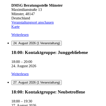
DMSG Beratungsstelle Münster
Maximilianstraße 13
Münster
,
48147
Deutschland
Veranstaltungsort anschauen
DMSG
Karte
Beratungsstelle
Weiterlesen
Münster
24. August 2026
(1 Veranstaltung)
18:00:
18:00: Kontaktgruppe: Junggebliebene
Kontaktgruppe:
Junggebliebene
18:00
–
20:00
24. August 2026
Weiterlesen
27. August 2026
(1 Veranstaltung)
18:00:
18:00: Kontaktgruppe: Neubetroffene
Kontaktgruppe:
Neubetroffene
18:00
–
19:30
27. August 2026