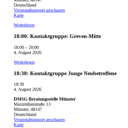
Deutschland
Veranstaltungsort anschauen
DMSG
Karte
Beratungsstelle
Weiterlesen
Münster
18:00:
18:00: Kontaktgruppe: Greven-Mitte
Kontaktgruppe:
Greven-
18:00
–
20:00
Mitte
4. August 2026
Weiterlesen
18:30:
18:30: Kontaktgruppe Junge Neubetroffene
Kontaktgruppe
Junge
18:30
Neubetroffene
4. August 2026
DMSG Beratungsstelle Münster
Maximilianstraße 13
Münster
,
48147
Deutschland
Veranstaltungsort anschauen
DMSG
Karte