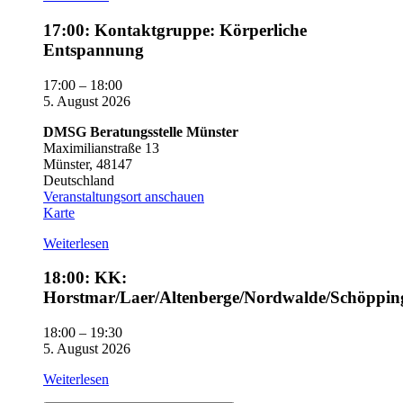
17:00:
17:00: Kontaktgruppe: Körperliche
Kontaktgruppe:
Entspannung
Körperliche
Entspannung
17:00
–
18:00
5. August 2026
DMSG Beratungsstelle Münster
Maximilianstraße 13
Münster
,
48147
Deutschland
Veranstaltungsort anschauen
DMSG
Karte
Beratungsstelle
Weiterlesen
Münster
18:00:
18:00: KK:
KK:
Horstmar/Laer/Altenberge/Nordwalde/Schöppin
Horstmar/Laer/Altenberge/Nordwalde/Schöppingen
18:00
–
19:30
5. August 2026
Weiterlesen