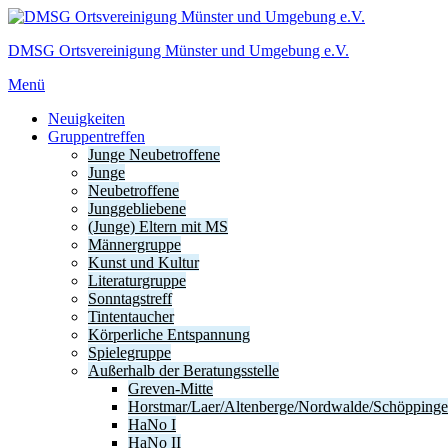
Zum
Inhalt
DMSG Ortsvereinigung Münster und Umgebung e.V.
springen
Menü
Neuigkeiten
Gruppentreffen
Junge Neubetroffene
Junge
Neubetroffene
Junggebliebene
(Junge) Eltern mit MS
Männergruppe
Kunst und Kultur
Literaturgruppe
Sonntagstreff
Tintentaucher
Körperliche Entspannung
Spielegruppe
Außerhalb der Beratungsstelle
Greven-Mitte
Horstmar/Laer/Altenberge/Nordwalde/Schöpping
HaNo I
HaNo II