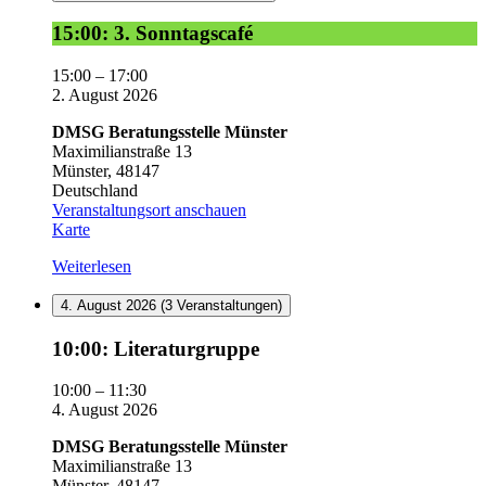
15:00:
15:00: 3. Sonntagscafé
3.
Sonntagscafé
15:00
–
17:00
2. August 2026
DMSG Beratungsstelle Münster
Maximilianstraße 13
Münster
,
48147
Deutschland
Veranstaltungsort anschauen
DMSG
Karte
Beratungsstelle
Weiterlesen
Münster
4. August 2026
(3 Veranstaltungen)
10:00:
10:00: Literaturgruppe
Literaturgruppe
10:00
–
11:30
4. August 2026
DMSG Beratungsstelle Münster
Maximilianstraße 13
Münster
,
48147