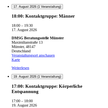
17. August 2026
(1 Veranstaltung)
18:00:
18:00: Kontaktgruppe: Männer
Kontaktgruppe:
Männer
18:00
–
19:30
17. August 2026
DMSG Beratungsstelle Münster
Maximilianstraße 13
Münster
,
48147
Deutschland
Veranstaltungsort anschauen
DMSG
Karte
Beratungsstelle
Weiterlesen
Münster
19. August 2026
(1 Veranstaltung)
17:00:
17:00: Kontaktgruppe: Körperliche
Kontaktgruppe:
Entspannung
Körperliche
Entspannung
17:00
–
18:00
19. August 2026