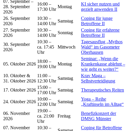
07. September –
16:00 –
KI sicher nutzen und
28. September
Montag
17:30 Uhr
gezielt anwenden II
2026
26. September
10:30 –
Coping für junge
Samstag
2026
14:00 Uhr
Betroffene II
27. September
10:30 –
Coping für erfahrene
Sonntag
2026
14:00 Uhr
Betroffene II
10:30 –
Tagesausflug „Mythos
30. September
ca. 17:45
Mittwoch
Wald“ im Gasometer
2026
Uhr
Oberhausen
Seminar: „Wenn die
18:00 –
05. Oktober 2026
Montag
Krankenkasse ablehnt –
19:00 Uhr
wie geht es weiter?“
10. Oktober &
11:00 –
Krav Maga –
Samstag
31. Oktober 2026
12:30 Uhr
Selbstverteidigung
15:00 –
17. Oktober 2026
Samstag
Therapeutisches Reiten
17:00 Uhr
10:00 –
Yoga – Reihe
24. Oktober 2026
Samstag
12:00 Uhr
„Kraftinseln im Alltag“
19:00 –
06. November
Benefizkonzert der
ca. 21:00
Freitag
2026
DMSG Münster
Uhr
07. November
10:30 –
Coping für Betroffene
Samstag