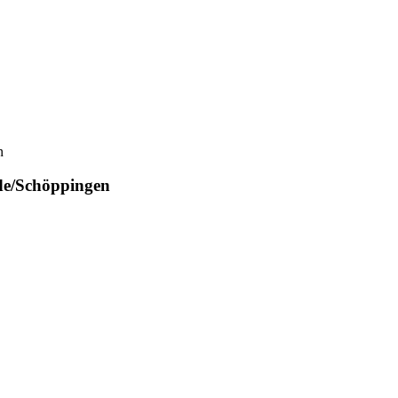
n
de/Schöppingen