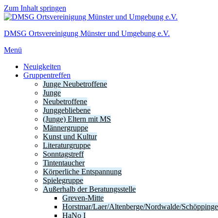
Zum Inhalt springen
DMSG Ortsvereinigung Münster und Umgebung e.V.
Menü
Neuigkeiten
Gruppentreffen
Junge Neubetroffene
Junge
Neubetroffene
Junggebliebene
(Junge) Eltern mit MS
Männergruppe
Kunst und Kultur
Literaturgruppe
Sonntagstreff
Tintentaucher
Körperliche Entspannung
Spielegruppe
Außerhalb der Beratungsstelle
Greven-Mitte
Horstmar/Laer/Altenberge/Nordwalde/Schöpping
HaNo I